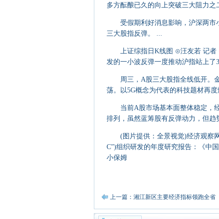
多方酝酿已久的向上突破三大阻力之二，突
受假期利好消息影响，沪深两市小
三大股指反弹。 ...
上证综指日K线图 ⊙汪友若 记者 
发的一小波反弹一度推动沪指站上了32
周三，A股三大股指全线低开。金
荡。以5G概念为代表的科技题材再度
当前A股市场基本面整体稳定，经
排列，虽然蓝筹股有反弹动力，但趋势
(图片提供：全景视觉)经济观察网 
C”)组织研发的年度研究报告：《中国
小保姆
上一篇：湘江新区主要经济指标领跑全省