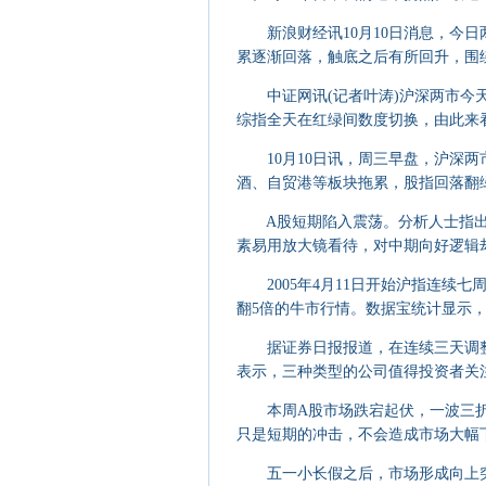
新浪财经讯10月10日消息，今日
累逐渐回落，触底之后有所回升，围绕
中证网讯(记者叶涛)沪深两市今天
综指全天在红绿间数度切换，由此来看
10月10日讯，周三早盘，沪深两
酒、自贸港等板块拖累，股指回落翻绿，
A股短期陷入震荡。分析人士指出
素易用放大镜看待，对中期向好逻辑却多
2005年4月11日开始沪指连续七
翻5倍的牛市行情。数据宝统计显示，
据证券日报报道，在连续三天调整
表示，三种类型的公司值得投资者关注
本周A股市场跌宕起伏，一波三折。
只是短期的冲击，不会造成市场大幅下跌
五一小长假之后，市场形成向上突