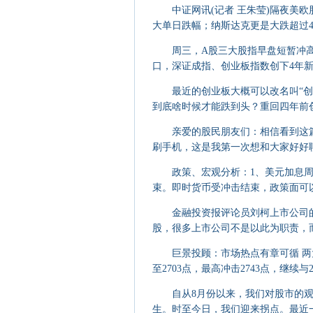
中证网讯(记者 王朱莹)隔夜美欧股
大单日跌幅；纳斯达克更是大跌超过4%
周三，A股三大股指早盘短暂冲高后
口，深证成指、创业板指数创下4年新
最近的创业板大概可以改名叫“创新
到底啥时候才能跌到头？重回四年前创业
亲爱的股民朋友们：相信看到这篇
刷手机，这是我第一次想和大家好好聊
政策、宏观分析：1、美元加息周期
束。即时货币受冲击结束，政策面可以
金融投资报评论员刘柯上市公司的
股，很多上市公司不是以此为职责，而
巨景投顾：市场热点有章可循 两大
至2703点，最高冲击2743点，继续与
自从8月份以来，我们对股市的观
生。时至今日，我们迎来拐点。最近一