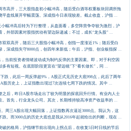
两市高开，三大股指盘初小幅冲高，随后受白酒等权重板块回调所拖
平盘线展开窄幅震荡。深成指今日表现较差。截止收盘，沪指 ...
小幅冲高后转为下行整理，从盘面看，多空阵营争夺较为激烈，沪
，外部因素对股指扰动有望边际递减；不过，成长“龙头股” ...
市双双高开，随后三大股指小幅冲高，创指一度涨近1%；随后受白
深成指失守8000点，创四年来新低；午后，沪指、创业板指探 ...
，当前投资者情绪波动成为制约反弹的主要因素。即，对于利空因
有短视。在底部阶段更宜在“望远镜”下“看长做长”，同 ...
周下跌，此后一周反弹超9%，A股正式见历史大底998点，此后了两年
A股历史上，上证指数出现过7次连续七周下跌的情况。其中 ...
之后，昨日A股市场走出了较为明显的探底回升行情。有业内人士
。首先，行业龙头公司。其次，长期维持较高净资产收益率的 ...
周三A股出现大幅回落，上证指数再次逼近3000点。我认为，这
。而3000点的历史大底也是我从2016年起就给出的判断，现在 ...
破的格局，沪指继节前出现向上拐点后，在收复5日时日线的节后