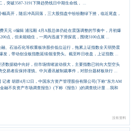
破3587-3191下降趋势线日中期生命线， ...
幅高开，随后冲高回落，三大股指盘中纷纷翻绿下挫，临近尾盘，
费天元 ○编辑 浦泓毅 4月A股总体仍处在震荡调整的节奏中，月初爆
00点，但未能稳住，一周内迅速下滑探底，围绕3100点展 ...
融、石油石化等权重板块股价低位运行，拖累上证指数全天弱势震
爆发，带动创业板指数延续领涨势头。截至昨日收盘，上证指数 ...
济数据稳中向好，但市场情绪波动很大，主要指数已转向大型空头
交易者应保持谨慎。中兴通讯被制裁事件，对部分题材板块行 ...
记者 胡群4月12日，中国东方资产管理股份有限公司(下称“东方AM
金融不良资产市场调查报告》(下称《报告》)的调查统计显 ...我和
没有资料