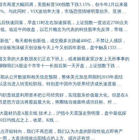
市再度大幅回调，美股标普500指数下跌3.15%，创今年2月以来最
。与此同时，VIX波动率大涨，市场恐慌情绪明显抬升。亚洲 ...
快速回落，早盘11时左右加速探底，上证指数一度迫近2700点关
低。临近午间收盘，以芯片概念为代表的科技股率先反弹，带领 ...
低”，每天都有创新低，成交额多次跌破400亿，不禁让人感叹，
板泡沫破灭创业板今天上午又创四年新低，盘中触及1333 ...
文章的大多数朋友们正在下班上，或者躺着家里沙发上无所事事的
聊我们A股这个市常十一长假后第一天开盘，上证指数下跌 ...
从公开数据和相关信息预期，整体美元加息周期到2019年底结
适当进入转宽松阶段。特别是中国作为世界经济成长速度最 ...
职责就是利用资本把公司经营好，实现股东价值最大化。但是在A
是想方设法将股益最大化，将圈钱当做最终成功目标。对 ...
题材仍是A股主线 技术上，沪指今天震荡走势明显，盘中最低探
20日均线点之上，收星。K线 ...
点开始转向，我们不再悲观，我们认为大盘的阶段性低点即将产
周，大盘连续收出阳线点的上方。或许还有些 ...